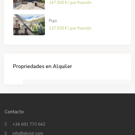
147.000 €
/ por fracción
Pujo
137.500 €
/ por fracción
Propriedades en Alquiler
Contacto
+34 691 770 642
info@divivir.com