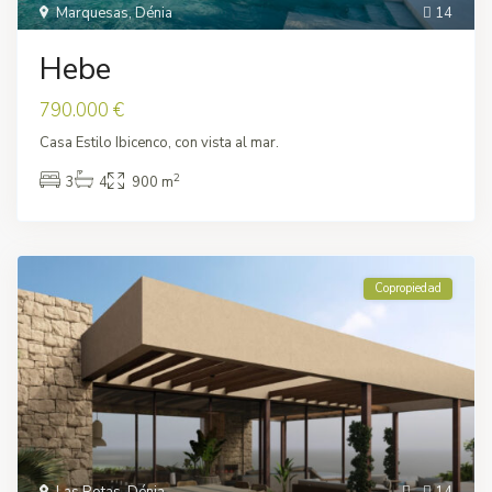
Marquesas
,
Dénia
14
Hebe
790.000 €
Casa Estilo Ibicenco, con vista al mar.
2
3
4
900 m
Copropiedad