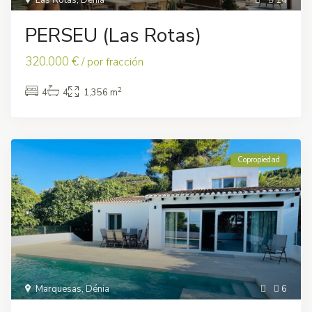
Las Rotas
,
Dénia
14
PERSEU (Las Rotas)
320.000 €
/ por fracción
2
4
4
1,356 m
Copropiedad
Marquesas
,
Dénia
6