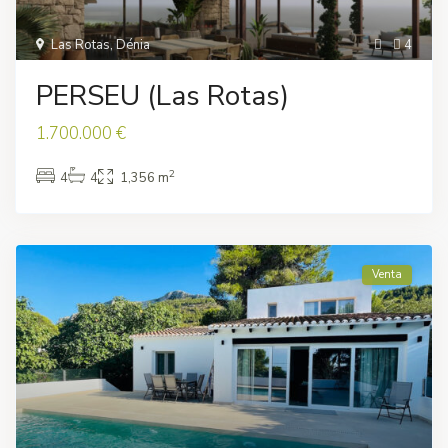
Las Rotas
,
Dénia
4
PERSEU (Las Rotas)
1.700.000 €
2
4
4
1,356 m
Venta