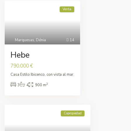
Venta
Marquesas
,
Dénia
14
Hebe
790.000 €
Casa Estilo Ibicenco, con vista al mar.
2
3
4
900 m
Copropiedad