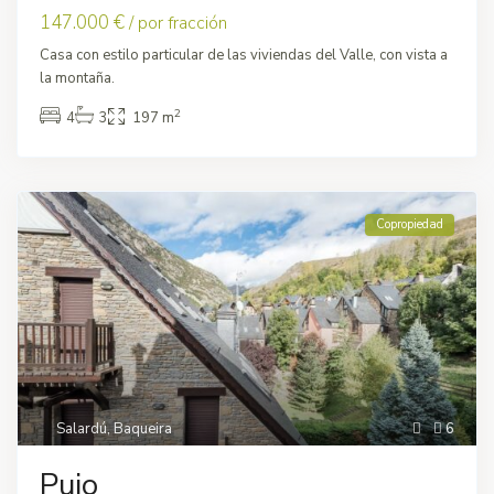
147.000 €
/ por fracción
Casa con estilo particular de las viviendas del Valle, con vista a
la montaña.
2
4
3
197 m
Copropiedad
Salardú
,
Baqueira
6
Pujo