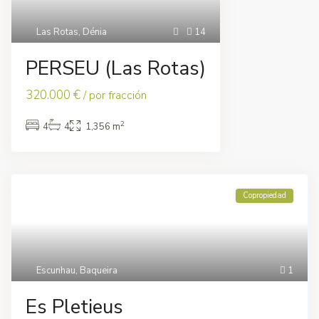
Las Rotas
,
Dénia
14
PERSEU (Las Rotas)
320.000 €
/ por fracción
2
4
4
1,356 m
Copropiedad
Escunhau
,
Baqueira
1
Es Pletieus