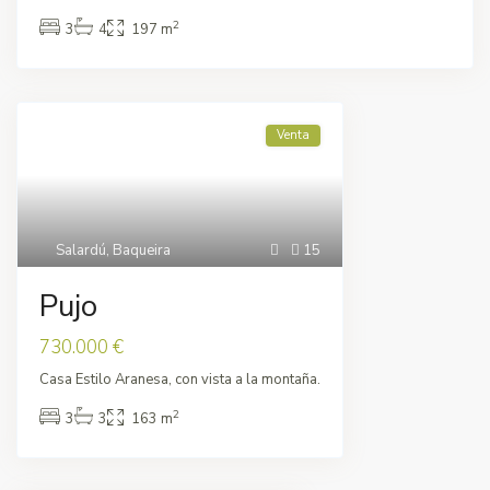
2
3
4
197 m
Venta
Salardú
,
Baqueira
15
Pujo
730.000 €
Casa Estilo Aranesa, con vista a la montaña.
2
3
3
163 m