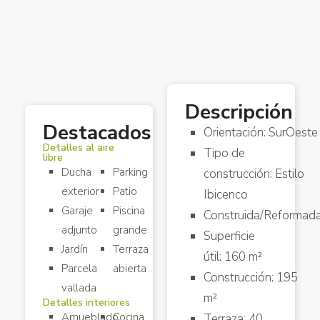
Descripción
Destacados
Orientación: SurOeste
Detalles al aire
Tipo de
libre
Ducha
Parking
construcción: Estilo
exterior
Patio
Ibicenco
Garaje
Piscina
Construida/Reformad
adjunto
grande
Superficie
Jardín
Terraza
útil: 160 m²
Parcela
abierta
Construcción: 195
vallada
m²
Detalles interiores
Amueblado
Cocina
Terraza: 40