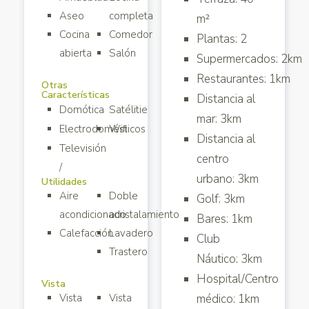
Aseo
completa
m²
Cocina
Comedor
Plantas: 2
abierta
Salón
Supermercados: 2km
Restaurantes: 1km
Otras
Características
Distancia al
Domótica
Satélitie
mar: 3km
Electrodomésticos
Wifi
Distancia al
Televisión
centro
/
urbano: 3km
Utilidades
Aire
Doble
Golf: 3km
acondicionado
acristalamiento
Bares: 1km
Calefacción
Lavadero
Club
Trastero
Náutico: 3km
Hospital/Centro
Vista
Vista
Vista
médico: 1km